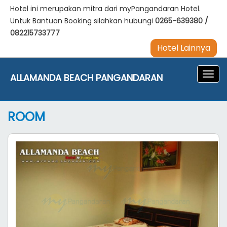
Hotel ini merupakan mitra dari myPangandaran Hotel.
Untuk Bantuan Booking silahkan hubungi
0265-639380
/
082215733777
Hotel Lainnya
Navig
ALLAMANDA BEACH PANGANDARAN
ROOM